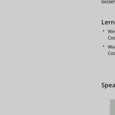
beste
Lern
Wel
Co
Was
Cod
Spea