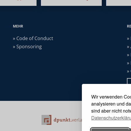
MEHR
R
» Code of Conduct
»
» Sponsoring
»
»
»
»
Wir verwenden Coo
analysieren und da
sind aber nicht no
Datenschutzerklär