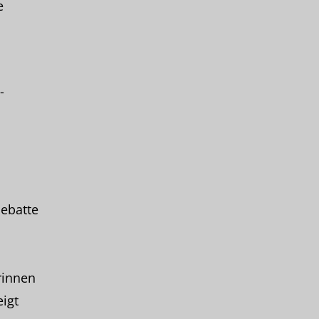
e
-
Debatte
rinnen
igt