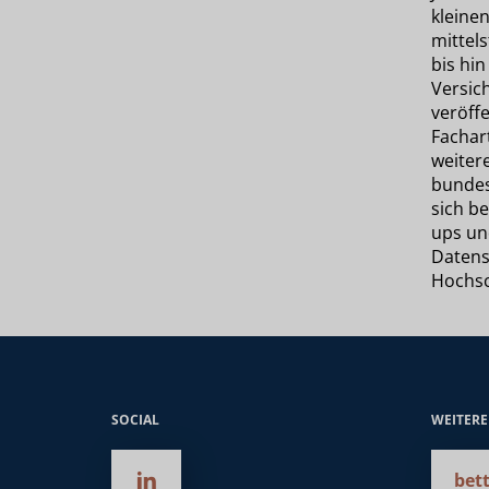
kleine
mittels
bis hi
Versic
veröffe
Fachart
weitere
bundes
sich be
ups un
Daten
Hochsc
SOCIAL
WEITER
bett