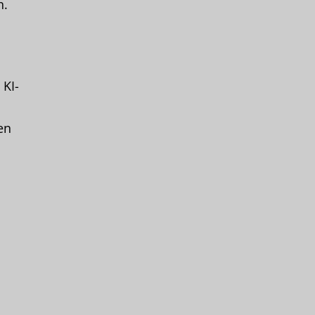
n.
KI-
en