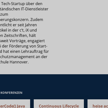
n Tech-Startup über den
tändischen IT-Dienstleister
n zum
herungskonzern. Zudem
ntlicht er seit Jahren
ikel in der c’t, iX und
n Zeitschriften, hält
weit Vorträge, engagiert
i der Förderung von Start-
d hat einen Lehrauftrag für
schutzmanagement an der
hule Hannover.
E KONFERENZEN
erCode() Java
Continuous Lifecycle
heise a