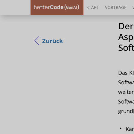
START
VORTRÄGE
Der
Asp
Zurück
Sof
Das KI
Softwa
weiter
Softwa
grundl
Kan