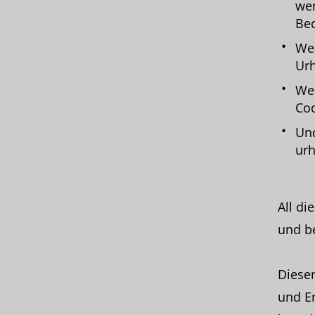
wen
Bed
Wer
Urh
Wel
Co
Und
urh
All di
und b
Dieser
und En