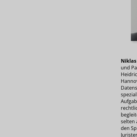
Niklas
und Pa
Heidri
Hannove
Datens
spezial
Aufgab
rechtl
begleit
selten
den Sp
Jurist