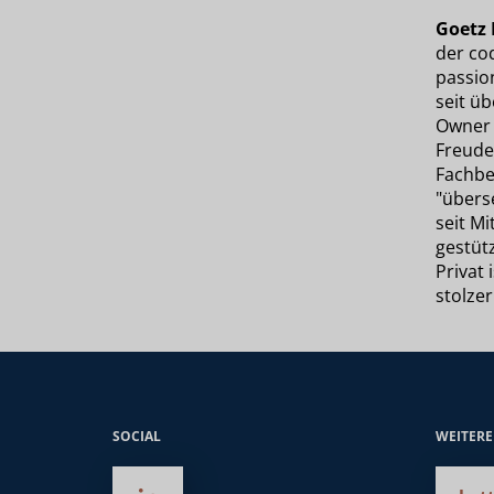
Goetz 
der cod
passio
seit ü
Owner 
Freude
Fachbe
"überse
seit M
gestüt
Privat
stolzer
SOCIAL
WEITER