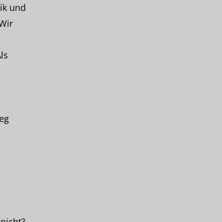
ik und
Wir
ls
Weg
nicht?