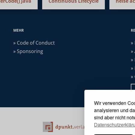
erCode() Java
Continuous Lifecycle
heise a
MEHR
R
» Code of Conduct
»
» Sponsoring
»
»
»
»
Wir verwenden Coo
analysieren und da
sind aber nicht no
Datenschutzerklär