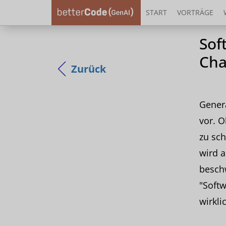
START
VORTRÄGE
Sof
Cha
Zurück
Genera
vor. O
zu sch
wird 
besch
"Softw
wirkli