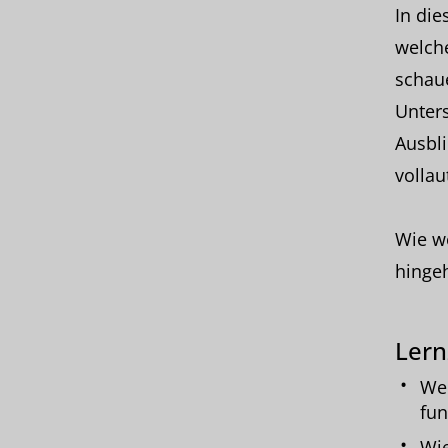
In die
welche
schaue
Unters
Ausbli
volla
Wie we
hinge
Lern
Wel
fun
Wie