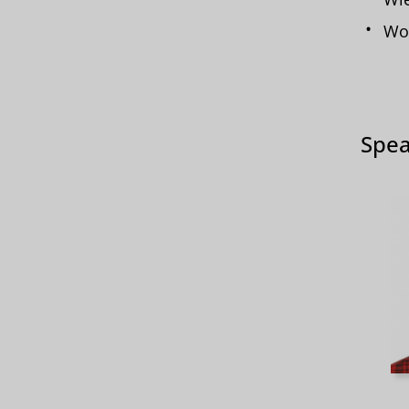
Woh
Spea