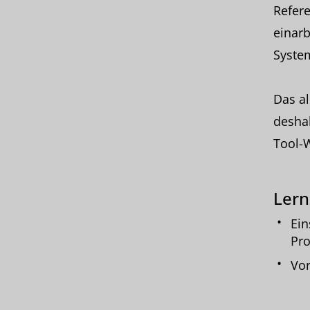
Refere
einarb
System
Das al
deshal
Tool-
Lern
Ein
Pr
Vor