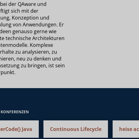
 bei der QAware und
tigt sich mit der
tung, Konzeption und
klung von Anwendungen. Er
Ideen genauso gerne wie
te technische Architekturen
tenmodelle. Komplexe
rhalte zu analysieren, zu
hieren, neu zu denken und
setzung zu bringen, ist sein
punkt.
E KONFERENZEN
erCode() Java
Continuous Lifecycle
heise a