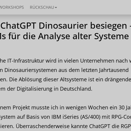
WORKSHOPS
RÜCKSCHAU
 ChatGPT Dinosaurier besiegen 
s für die Analyse alter Systeme
che IT-Infrastruktur wird in vielen Unternehmen nach 
on Dinosauriersystemen aus dem letzten Jahrtausend
en. Die Ablösung dieser Altsysteme ist ein drängend
m der Digitalisierung in Deutschland.
inem Projekt musste ich in wenigen Wochen ein 30 Ja
System auf Basis von IBM iSeries (AS/400) mit RPG-Co
sieren. Überraschenderweise kannte ChatGPT die RGP