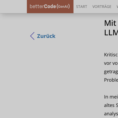
START
VORTRÄGE
Mit
LLM
Zurück
Kritis
vor v
getrag
Proble
In me
altes 
analy