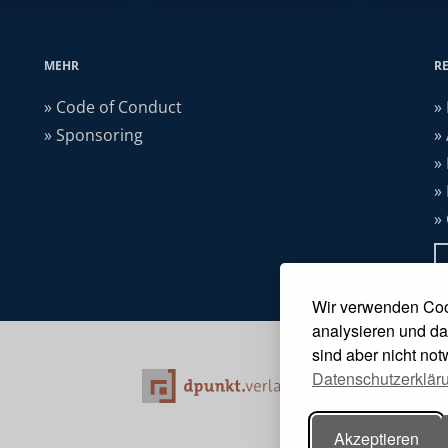
MEHR
R
» Code of Conduct
»
» Sponsoring
»
»
»
»
Wir verwenden Coo
analysieren und da
sind aber nicht no
Datenschutzerklär
Akzeptieren