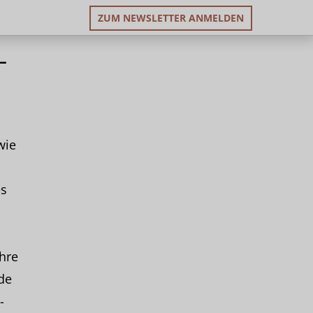
ZUM NEWSLETTER ANMELDEN
–
wie
es
hre
de
-