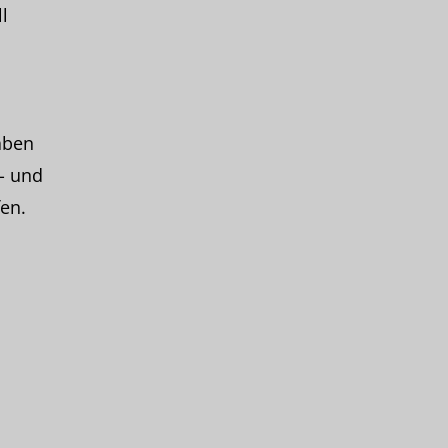
l
haben
- und
en.