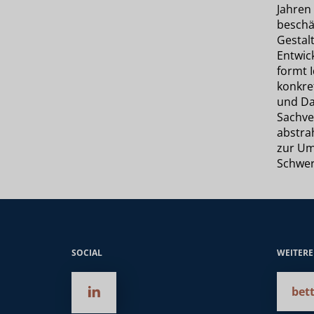
Jahren
beschäf
Gestal
Entwic
formt 
konkre
und Da
Sachve
abstra
zur Um
Schwer
SOCIAL
WEITER
bett