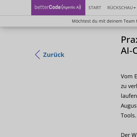
START
RÜCKSCHAU
Möchtest du mit deinem Team teilnehm
Möchtest du mit deinem Team t
Pra
AI‑
Zurück
Vom En
zu ver
laufen
August
Tools.
Der W