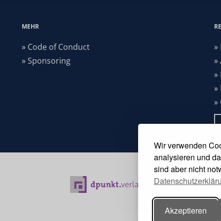
MEHR
R
» Code of Conduct
»
» Sponsoring
»
»
»
»
Wir verwenden Coo
analysieren und da
sind aber nicht no
Datenschutzerklär
Akzeptieren