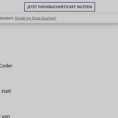
JETZT FRÜHBUCHERTICKET NUTZEN
uppenrabatten!
Direkt im Shop buchen!
abatten!
Direkt im Shop buchen!
 Coder
statt
d von