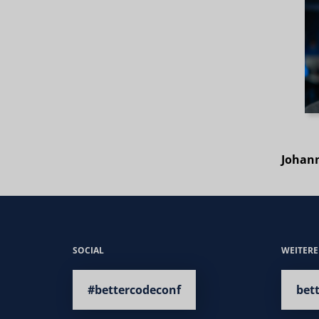
Johan
SOCIAL
WEITER
#bettercodeconf
bet