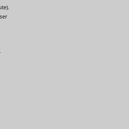
te).
ser
r