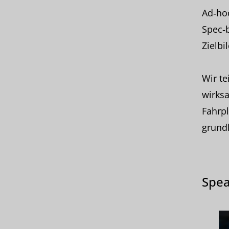
Ad‑hoc
Spec‑b
Zielbi
Wir te
wirks
Fahrpl
grundl
Spea