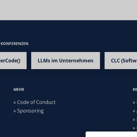
E KONFERENZEN
terCode()
LLMs im Unternehmen
CLC (Softw
MEHR
R
» Code of Conduct
»
» Sponsoring
»
»
»
»