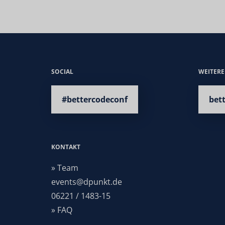
SOCIAL
WEITER
#bettercodeconf
bet
KONTAKT
» Team
events@dpunkt.de
06221 / 1483-15
» FAQ